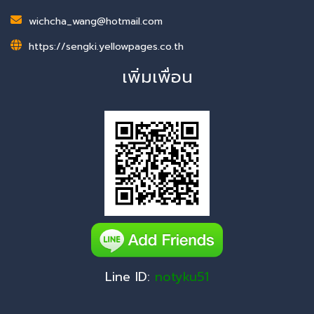
wichcha_wang@hotmail.com
https://sengki.yellowpages.co.th
เพิ่มเพื่อน
Line ID:
notyku51