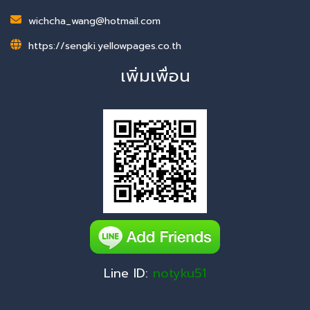
wichcha_wang@hotmail.com
https://sengki.yellowpages.co.th
เพิ่มเพื่อน
Line ID:
notyku51